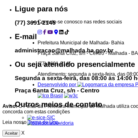
Ligue para nós
Conecte-se conosco nas redes sociais
(77) 3691-2145
E-mail
Prefeitura Municipal de Malhada- Bahia
administracao@malhada.ba.gov.br
Praça Santa Cruz, s/n - Centro - Malhada - B
Ou seja atendido presencialmente
(77) 3691-2145
Atendimento: segunda a sexta-feira, das 08:0
Segunda a sexta-feira, das 08:00 às 14:00 h
Desenvolvido por
Praça Santa Cruz, s/n - Centro
Outros meios de contato
Aviso:
O Portal da Prefeitura Municipal de Malhada utiliza co
concorda com estas condições
e-SIC
Leia nosso
Termo de Uso
.
Ouvidoria
X
Aceitar