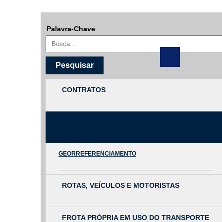
Palavra-Chave
Filtrar por todos
Acesso à Informação
Cidadão
Empresas
CONTRATOS
Fotos
Notícias
Secretarias
GEORREFERENCIAMENTO
Servidor
Transparência
Turistas
GEORREFERENCIAMENTO
Videos
Áudios
Fale conosco
ROTAS, VEÍCULOS E MOTORISTAS
Fale conosco
FROTA PRÓPRIA EM USO DO TRANSPORTE