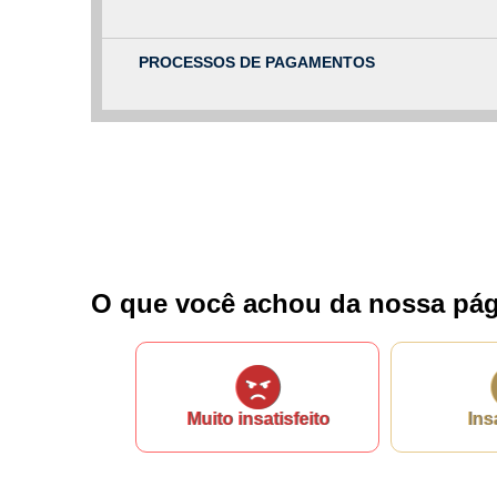
Nome*
Telefone 1*
PROCESSOS DE PAGAMENTOS
Telefone 2
E-mail*
Cidade/Estado
Assunto*
Mensagem*
*Campos obrigatórios
O que você achou da nossa pág
Ao iniciar um contato, você concorda com a
Política de 
Muito insatisfeito
Ins
...Ou se preferir