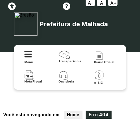
relatorio/exportar_v2/transporte_escolar/print
A-
A
A+
Prefeitura de Malhada
Transparência
Menu
Diário Oficial
Nota Fiscal
Ouvidoria
e-SIC
Você está navegando em:
Home
Erro 404