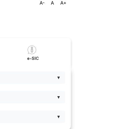
A-
A
A+
a
e-SIC
▼
▼
▼