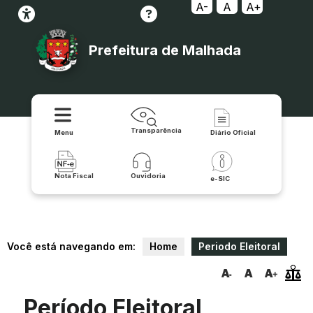
A-
A
A+
Prefeitura de Malhada
Transparência
Menu
Diário Oficial
Nota Fiscal
Ouvidoria
e-SIC
Você está navegando em:
Home
Periodo Eleitoral
Período Eleitoral