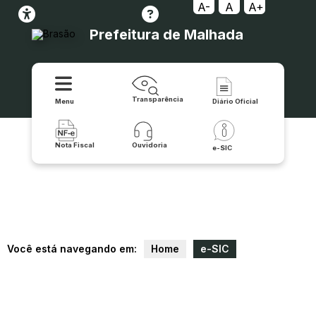
A-
A
A+
Prefeitura de Malhada
Transparência
Menu
Diário Oficial
Nota Fiscal
Ouvidoria
e-SIC
Você está navegando em:
Home
e-SIC