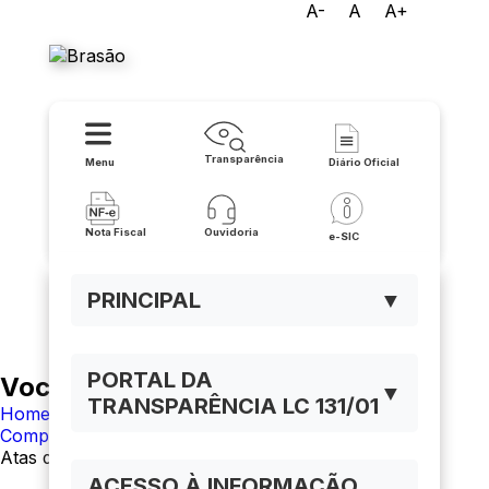
A-
A
A+
Prefeitura de Malhada
Transparência
Menu
Diário Oficial
Nota Fiscal
Ouvidoria
e-SIC
PRINCIPAL
▼
PORTAL DA
Você está navegando em:
▼
TRANSPARÊNCIA LC 131/01
Home
Compras
Atas de Registro de Preço
ACESSO À INFORMAÇÃO