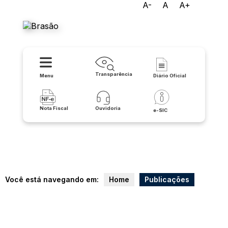
A-
A
A+
Prefeitura de Malhada
Transparência
Menu
Diário Oficial
Nota Fiscal
Ouvidoria
e-SIC
Você está navegando em:
Home
Publicações