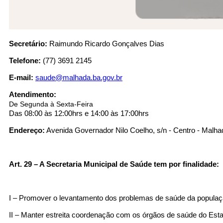
Fale conosco
Nome*
Secretário:
Raimundo Ricardo Gonçalves Dias
Telefone 1*
Telefone 2
Telefone:
(77) 3691 2145
E-mail*
Cidade/Estado
E-mail:
saude@malhada.ba.gov.br
Assunto*
Atendimento:
De Segunda à Sexta-Feira
Das 08:00 às 12:00hrs e 14:00 às 17:00hrs
Endereço:
Avenida Governador Nilo Coelho, s/n - Centro - Malha
Mensagem*
*Campos obrigatórios
Ao iniciar um contato, você concorda com a
Política de
Art. 29 – A Secretaria Municipal de Saúde tem por finalidade:
privacidade
I – Promover o levantamento dos problemas de saúde da população
II – Manter estreita coordenação com os órgãos de saúde do Estad