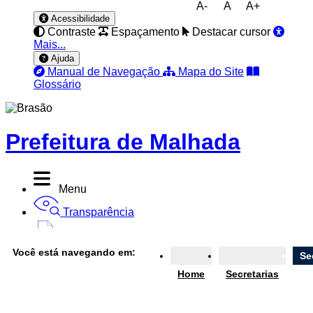
A-
A
A+
Acessibilidade
Contraste
Espaçamento
Destacar cursor
Mais...
Ajuda
Manual de Navegação
Mapa do Site
Glossário
Prefeitura de Malhada
Menu
Transparência
Diário Oficial
Você está navegando em:
Se
Nota Fiscal
Home
Secretarias
Ouvidoria
e-SIC