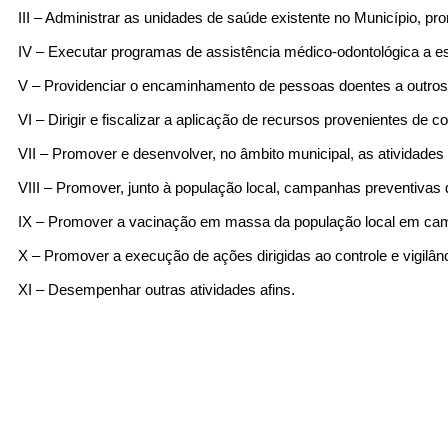
III – Administrar as unidades de saúde existente no Município,
...Ou se preferir
IV – Executar programas de assistência médico-odontológica a e
Ligue para nós
V – Providenciar o encaminhamento de pessoas doentes a outros 
VI – Dirigir e fiscalizar a aplicação de recursos provenientes de 
(77) 3691-2145
VII – Promover e desenvolver, no âmbito municipal, as atividades de
E-mail
VIII – Promover, junto à população local, campanhas preventivas 
administracao@malhada.ba.gov.br
IX – Promover a vacinação em massa da população local em cam
X – Promover a execução de ações dirigidas ao controle e vigil
Ou seja atendido presencialmente
XI – Desempenhar outras atividades afins.
Segunda a sexta-feira, das 08:00 às 14:00
horas.
Praça Santa Cruz, s/n - Centro
Outros meios de contato