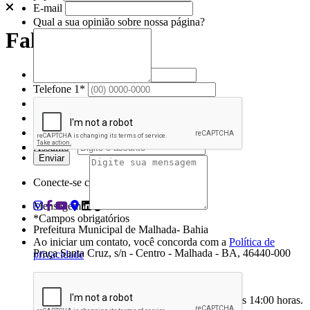
E-mail
Qual a sua opinião sobre nossa página?
Fale conosco
Nome*
Telefone 1*
Telefone 2
E-mail*
Cidade/Estado
Assunto*
Conecte-se conosco nas redes sociais
Mensagem*
*Campos obrigatórios
Prefeitura Municipal de Malhada- Bahia
Ao iniciar um contato, você concorda com a
Política de
Praça Santa Cruz, s/n - Centro - Malhada - BA, 46440-000
privacidade
(77) 3691-2145
Atendimento: segunda a sexta-feira, das 08:00 às 14:00 horas.