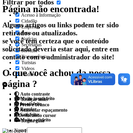
Filtrar por todos
Página não encontrada!
Acesso à Informação
Cidadão
Alguns artigos ou links podem ter sido
Empresas
retirados ou atualizados.
Fotos
Notícias
se você tem certeza que o conteúdo
Secretarias
solicitado deveria estar aqui, entre em
Servidor
contato com o administrador do site!
Transparência
Turistas
Videos
O que você achou da nossa
Áudios
página ?
Auto contraste
Muito insatisfeito
Realçar links
Insatisfeito
Preto e branco
Regular
Aumentar espaçamento
Satisfeito
Destacando cursor
Muito satisfeito
Regua guia
Nome
Fale conosco