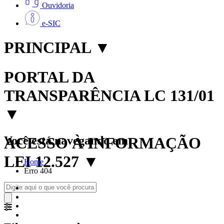
Ouvidoria
e-SIC
PRINCIPAL
▼
PORTAL DA
TRANSPARÊNCIA LC 131/01
▼
Você está navegando em:
ACESSO À INFORMAÇÃO
LEI 12.527
▼
Home
Erro 404