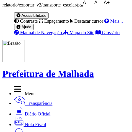
A-
A
A+
relatorio/exportar_v2/transporte_escolar/pdf
Acessibilidade
Contraste
Espaçamento
Destacar cursor
Mais...
Ajuda
Manual de Navegação
Mapa do Site
Glossário
Prefeitura de Malhada
Menu
Transparência
Diário Oficial
Nota Fiscal