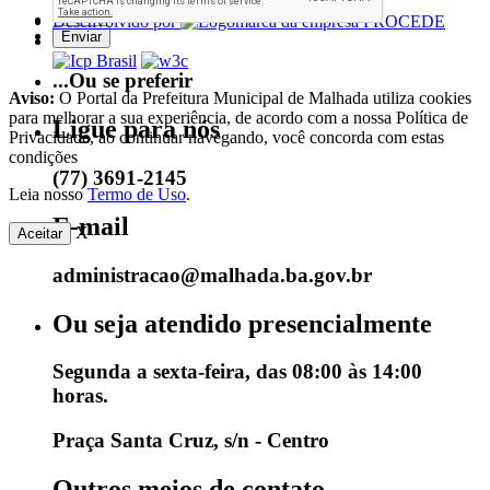
Desenvolvido por
...Ou se preferir
Aviso:
O Portal da Prefeitura Municipal de Malhada utiliza cookies
para melhorar a sua experiência, de acordo com a nossa Política de
Ligue para nós
Privacidade, ao continuar navegando, você concorda com estas
condições
(77) 3691-2145
Leia nosso
Termo de Uso
.
E-mail
X
Aceitar
administracao@malhada.ba.gov.br
Ou seja atendido presencialmente
Segunda a sexta-feira, das 08:00 às 14:00
horas.
Praça Santa Cruz, s/n - Centro
Outros meios de contato