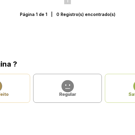
1
Página 1 de 1 | 0 Registro(s) encontrado(s)
ina ?
eito
Regular
Sat