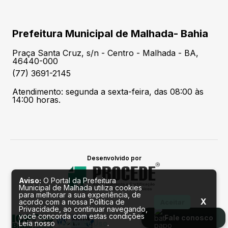
Prefeitura Municipal de Malhada- Bahia
Praça Santa Cruz, s/n - Centro - Malhada - BA,
46440-000
(77) 3691-2145
Atendimento: segunda a sexta-feira, das 08:00 às
14:00 horas.
Desenvolvido por
Aviso:
O Portal da Prefeitura
Municipal de Malhada utiliza cookies
para melhorar a sua experiência, de
X
acordo com a nossa Política de
Aceitar
Privacidade, ao continuar navegando,
você concorda com estas condições
Fale conosco
Leia nosso
Termo de Uso
.