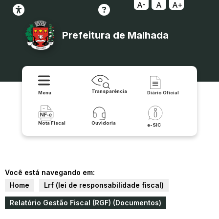
A-
A
A+
Prefeitura de Malhada
Transparência
Menu
Diário Oficial
Nota Fiscal
Ouvidoria
e-SIC
Você está navegando em:
Home
Lrf (lei de responsabilidade fiscal)
Relatório Gestão Fiscal (RGF) (Documentos)