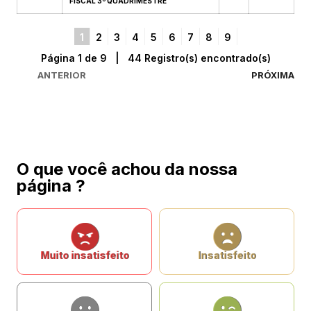
FISCAL 3º QUADRIMESTRE
1
2
3
4
5
6
7
8
9
Página 1 de 9 | 44 Registro(s) encontrado(s)
ANTERIOR
PRÓXIMA
O que você achou da nossa
página ?
Muito insatisfeito
Insatisfeito