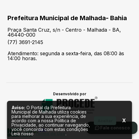
Prefeitura Municipal de Malhada- Bahia
Praça Santa Cruz, s/n - Centro - Malhada - BA,
46440-000
(77) 3691-2145
Atendimento: segunda a sexta-feira, das 08:00 às
14:00 horas.
Desenvolvido por
Aviso:
O Portal da Prefeitura
Municipal de Malhada utiliza cookies
para melhorar a sua experiência, de
X
acordo com a nossa Política de
Aceitar
Privacidade, ao continuar navegando,
Fale conosco
você concorda com estas condições
Leia nosso
Termo de Uso
.