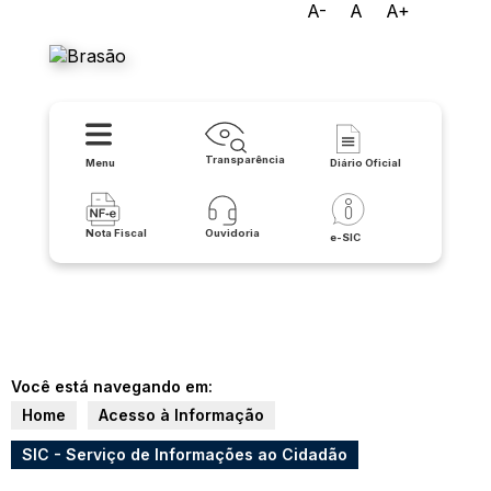
A-
A
A+
Prefeitura de Malhada
Transparência
Menu
Diário Oficial
Nota Fiscal
Ouvidoria
e-SIC
Você está navegando em:
Home
Acesso à Informação
SIC - Serviço de Informações ao Cidadão