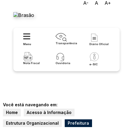
A-
A
A+
Prefeitura de Malhada
Transparência
Menu
Diário Oficial
Nota Fiscal
Ouvidoria
e-SIC
Você está navegando em:
Home
Acesso à Informação
Estrutura Organizacional
Prefeitura