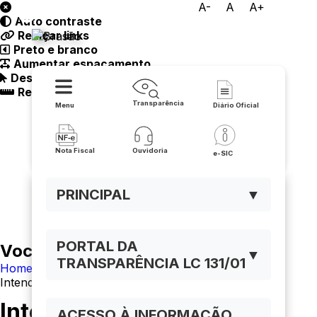
A-
A
A+
Auto contraste
Prefeitura de Malhada
Realçar links
Preto e branco
Aumentar espaçamento
Destacando cursor
Regua guia
Transparência
Menu
Diário Oficial
Nota Fiscal
Ouvidoria
e-SIC
PRINCIPAL
▼
PORTAL DA
Você está navegando em:
▼
TRANSPARÊNCIA LC 131/01
Home
Intendentes E Prefeitos
Intendentes e Prefeitos
ACESSO À INFORMAÇÃO