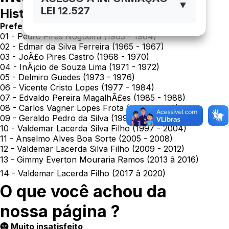
▼
LEI 12.527
História de Malhada
Prefeitos:
01 - Pedro Pires Nogueira (1963 - 1964)
02 - Edmar da Silva Ferreira (1965 - 1967)
03 - JoÃ£o Pires Castro (1968 - 1970)
04 - InÃ¡cio de Souza Lima (1971 - 1972)
05 - Delmiro Guedes (1973 - 1976)
06 - Vicente Cristo Lopes (1977 - 1984)
07 - Edvaldo Pereira MagalhÃ£es (1985 - 1988)
08 - Carlos Vagner Lopes Frota (1989 - 1992)
09 - Geraldo Pedro da Silva (1993 - 1996)
10 - Valdemar Lacerda Silva Filho (1997 - 2004)
11 - Anselmo Alves Boa Sorte (2005 - 2008)
12 - Valdemar Lacerda Silva Filho (2009 - 2012)
13 - Gimmy Everton Mouraria Ramos (2013 â 2016)
14 - Valdemar Lacerda Filho (2017 â 2020)
O que você achou da
nossa página ?
Muito insatisfeito