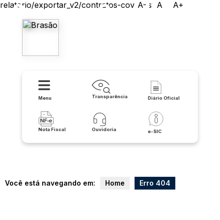
relatorio/exportar_v2/contratos-covid/csv
A-
A
A+
Prefeitura de Malhada
Transparência
Menu
Diário Oficial
Nota Fiscal
Ouvidoria
e-SIC
Você está navegando em:
Home
Erro 404