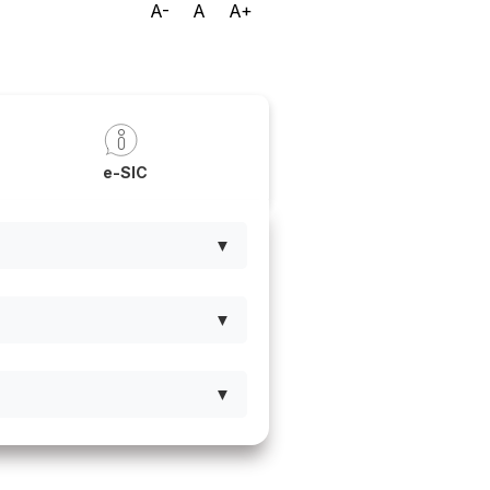
A-
A
A+
a
e-SIC
▼
▼
▼