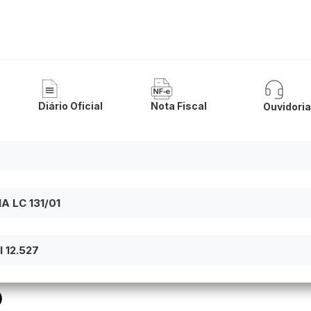
a de Malhada
Diário Oficial
Nota Fiscal
Ouvidori
 LC 131/01
 12.527
O