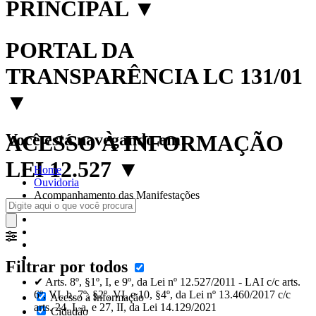
PRINCIPAL
▼
PORTAL DA
TRANSPARÊNCIA LC 131/01
▼
Você está navegando em:
ACESSO À INFORMAÇÃO
LEI 12.527
▼
Home
Ouvidoria
Acompanhamento das Manifestações
Filtrar por todos
✔ Arts. 8º, §1º, I, e 9º, da Lei nº 12.527/2011 - LAI c/c arts.
6º, VI, b, 7º, §2º, VI, e 10, §4º, da Lei nº 13.460/2017 c/c
Acesso à Informação
arts. 24, I, a, e 27, II, da Lei 14.129/2021
Cidadão