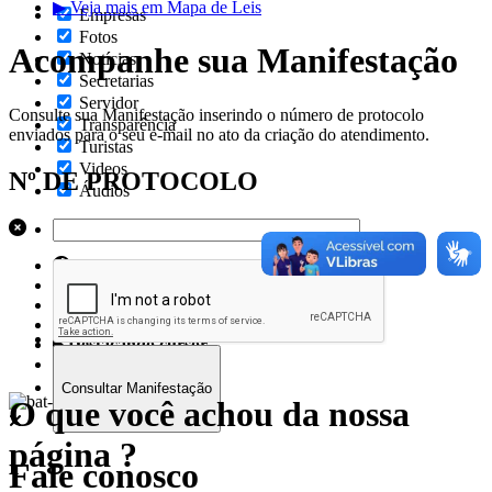
▶ Veja mais em Mapa de Leis
Empresas
Fotos
Acompanhe sua Manifestação
Notícias
Secretarias
Servidor
Consulte sua Manifestação inserindo o número de protocolo
Transparência
enviados para o seu e-mail no ato da criação do atendimento.
Turistas
Videos
Nº DE PROTOCOLO
Áudios
Auto contraste
Realçar links
Preto e branco
Aumentar espaçamento
Destacando cursor
Regua guia
Fale conosco
O que você achou da nossa
página ?
Fale conosco