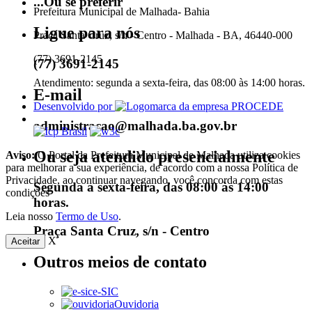
...Ou se preferir
Prefeitura Municipal de Malhada- Bahia
Ligue para nós
Praça Santa Cruz, s/n - Centro - Malhada - BA, 46440-000
(77) 3691-2145
(77) 3691-2145
Atendimento: segunda a sexta-feira, das 08:00 às 14:00 horas.
E-mail
Desenvolvido por
administracao@malhada.ba.gov.br
Ou seja atendido presencialmente
Aviso:
O Portal da Prefeitura Municipal de Malhada utiliza cookies
para melhorar a sua experiência, de acordo com a nossa Política de
Privacidade, ao continuar navegando, você concorda com estas
Segunda a sexta-feira, das 08:00 às 14:00
condições
horas.
Leia nosso
Termo de Uso
.
Praça Santa Cruz, s/n - Centro
X
Aceitar
Outros meios de contato
e-SIC
Ouvidoria