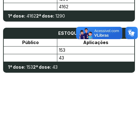
4162
1ª dose:
4162
2ª dose:
1290
ESTOQUE
Público
Aplicações
153
43
1ª dose:
153
2ª dose:
43