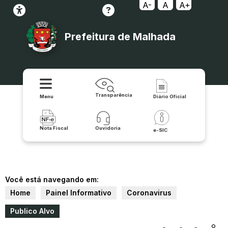
A-
A
A+
Prefeitura de Malhada
Transparência
Menu
Diário Oficial
Nota Fiscal
Ouvidoria
e-SIC
Você está navegando em:
Home
Painel Informativo
Coronavirus
Publico Alvo