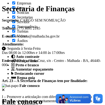
Empresas
Secretaria de Finanças
Fotos
Notícias
Secretarias
Secretário:
CARGO SEM NOMEAÇÃO
Servidor
Transparência
Telefone:
(77) 3691 2145
Turistas
Videos
E-mail:
tesouraria@malhada.ba.gov.br
Áudios
Atendimento:
De Segunda à Sexta-Feira
Das 08:00 às 12:00hrs e 14:00 às 17:00hrs
Auto contraste
Endereço:
Praça Santa Cruz, s/n - Centro - Malhada - BA, 46440-
Realçar links
000
Preto e branco
Aumentar espaçamento
Destacando cursor
Regua guia
Art. 23 – A Secretaria de Finanças tem por finalidade:
Fale conosco
I – Promover a articulação com diferentes órgãos públicos ou
Fale conosco
privados, visando ao aproveitamento de recursos e incentivos para a