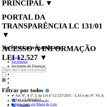
PRINCIPAL
▼
PORTAL DA
TRANSPARÊNCIA LC 131/01
▼
Você está navegando em:
ACESSO À INFORMAÇÃO
LEI 12.527
▼
Home
Secretarias
Secretaria de Finanças
Filtrar por todos
✔ Art. 8º, § 1º, I, da Lei nº 12.527/2011 - LAI e art. 6º, VI, b,
da Lei 13.460/2017
Acesso à Informação
▶ Veja mais em Mapa de Leis
Cidadão