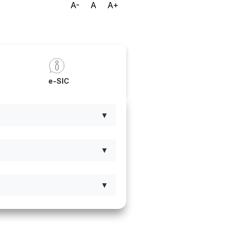
A-
A
A+
a
e-SIC
▼
▼
▼