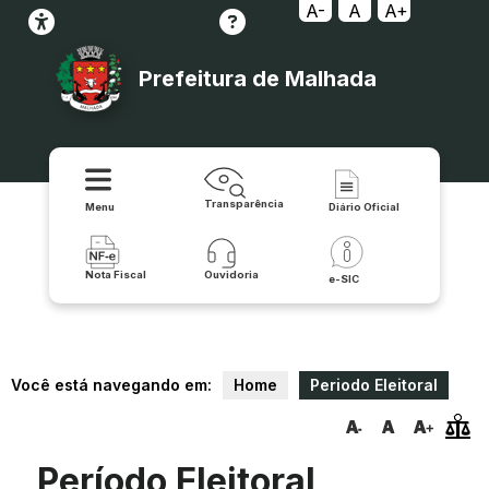
A-
A
A+
Prefeitura de Malhada
Transparência
Menu
Diário Oficial
Nota Fiscal
Ouvidoria
e-SIC
Você está navegando em:
Home
Periodo Eleitoral
Período Eleitoral