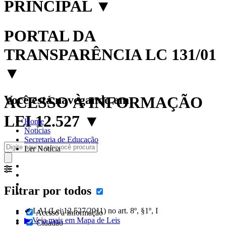
PRINCIPAL
▼
PORTAL DA
TRANSPARÊNCIA LC 131/01
▼
Você está navegando em:
ACESSO À INFORMAÇÃO
LEI 12.527
▼
Home
Notícias
Secretaria de Educação
Ler Notícia
Filtrar por todos
✔ LAI (Lei 12.527/2011) no art. 8º, §1º, I
Acesso à Informação
▶ Veja mais em Mapa de Leis
Cidadão