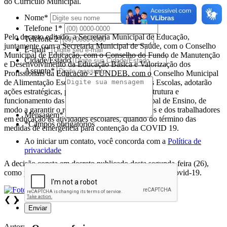
do Currículo Municipal.
Nome*
Telefone 1*
Pelo decreto editado, a Secretaria Municipal de Educação,
Telefone 2
juntamente com a Secretaria Municipal de Saúde, com o Conselho
E-mail*
Municipal de Educação, com o Conselho do Fundo de Manutenção
Cidade/Estado
e Desenvolvimento da Educação Básica e Valorização dos
Assunto*
Profissionais da Educação - FUNDEB, com o Conselho Municipal
de Alimentação Escolar e com os Diretores das Escolas, adotarão
ações estratégicas, para orientar e preparar a estrutura e
funcionamento das escolas do Sistema Municipal de Ensino, de
modo a garantir o retorno seguro dos estudantes e dos trabalhadores
Mensagem*
em educação às atividades escolares, quando do término das
*Campos obrigatórios
medidas de emergência para contenção da COVID 19.
Ao iniciar um contato, você concorda com a
Política de
privacidade
A decisão consta em decreto publicado desta segunda-feira (26),
como parte das medidas de combate à pandemia da Covid-19.
❮
❯
Autor: