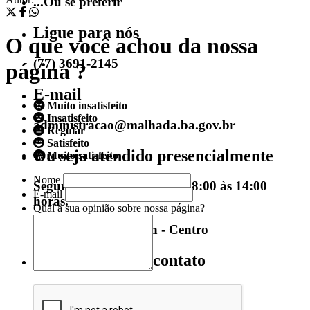
...Ou se preferir
Ligue para nós
O que você achou da nossa
(77) 3691-2145
página ?
E-mail
Muito insatisfeito
Insatisfeito
administracao@malhada.ba.gov.br
Regular
Satisfeito
Ou seja atendido presencialmente
Muito satisfeito
Nome
Segunda a sexta-feira, das 08:00 às 14:00
E-mail
horas.
Qual a sua opinião sobre nossa página?
Praça Santa Cruz, s/n - Centro
Outros meios de contato
e-SIC
Ouvidoria