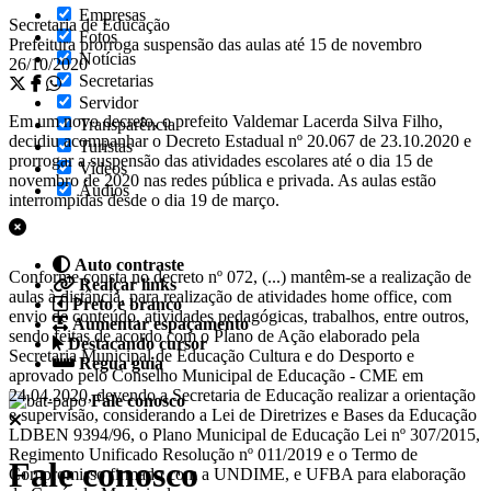
Empresas
Secretaria de Educação
Fotos
Prefeitura prorroga suspensão das aulas até 15 de novembro
Notícias
26/10/2020
Secretarias
Servidor
Em um novo decreto, o prefeito Valdemar Lacerda Silva Filho,
Transparência
decidiu acompanhar o Decreto Estadual nº 20.067 de 23.10.2020 e
Turistas
prorrogar a suspensão das atividades escolares até o dia 15 de
Videos
novembro de 2020 nas redes pública e privada. As aulas estão
Áudios
interrompidas desde o dia 19 de março.
Auto contraste
Conforme consta no decreto nº 072, (...) mantêm-se a realização de
Realçar links
aulas à distância, para realização de atividades home office, com
Preto e branco
envio de conteúdo, atividades pedagógicas, trabalhos, entre outros,
Aumentar espaçamento
sendo feitas de acordo com o Plano de Ação elaborado pela
Destacando cursor
Secretaria Municipal de Educação Cultura e do Desporto e
Regua guia
aprovado pelo Conselho Municipal de Educação - CME em
24.04.2020, devendo a Secretaria de Educação realizar a orientação
Fale conosco
e supervisão, considerando a Lei de Diretrizes e Bases da Educação
LDBEN 9394/96, o Plano Municipal de Educação Lei nº 307/2015,
Regimento Unificado Resolução nº 011/2019 e o Termo de
Fale conosco
Compromisso firmado com a UNDIME, e UFBA para elaboração