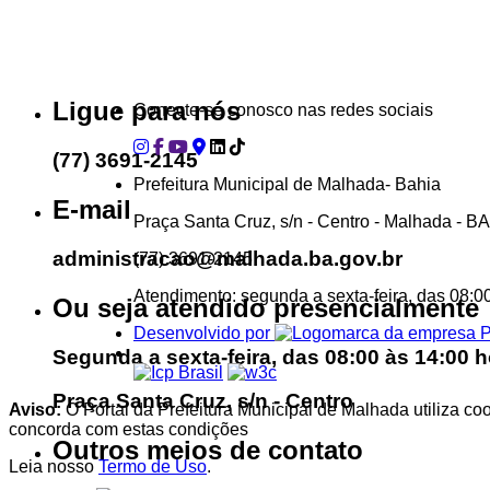
...Ou se preferir
Ligue para nós
Conecte-se conosco nas redes sociais
(77) 3691-2145
Prefeitura Municipal de Malhada- Bahia
E-mail
Praça Santa Cruz, s/n - Centro - Malhada - B
administracao@malhada.ba.gov.br
(77) 3691-2145
Atendimento: segunda a sexta-feira, das 08:0
Ou seja atendido presencialmente
Desenvolvido por
Segunda a sexta-feira, das 08:00 às 14:00 h
Praça Santa Cruz, s/n - Centro
Aviso:
O Portal da Prefeitura Municipal de Malhada utiliza co
concorda com estas condições
Outros meios de contato
Leia nosso
Termo de Uso
.