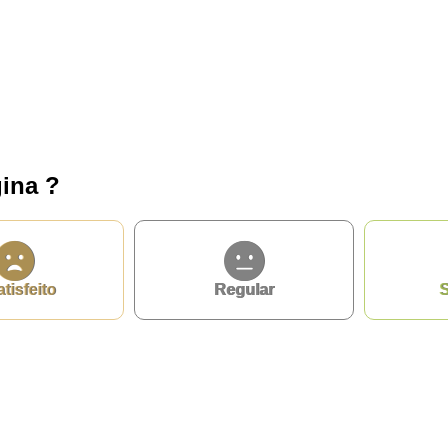
ina ?
atisfeito
Regular
S
privacidade