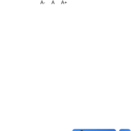
A-
A
A+