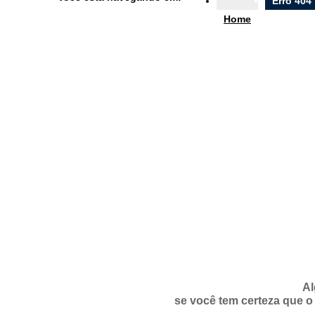
Erro 404
Ouvidoria
Home
e-SIC
Filtrar por todos
Acesso à Informação
Cidadão
Empresas
Fotos
Notícias
Secretarias
Servidor
Transparência
Turistas
Videos
Áudios
Al
se você tem certeza que o 
Fale conosco