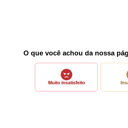
Fale conosco
Nome*
Telefone 1*
Telefone 2
E-mail*
O que você achou da nossa pág
Cidade/Estado
Assunto*
Muito insatisfeito
Ins
Mensagem*
*Campos obrigatórios
Ao iniciar um contato, você concorda com a
Política de 