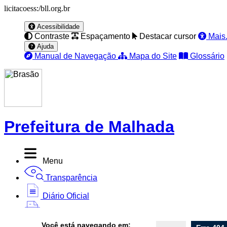
licitacoess:/bll.org.br
Acessibilidade
Contraste
Espaçamento
Destacar cursor
Mais.
Ajuda
Manual de Navegação
Mapa do Site
Glossário
Prefeitura de Malhada
Menu
Transparência
Diário Oficial
Nota Fiscal
Você está navegando em: