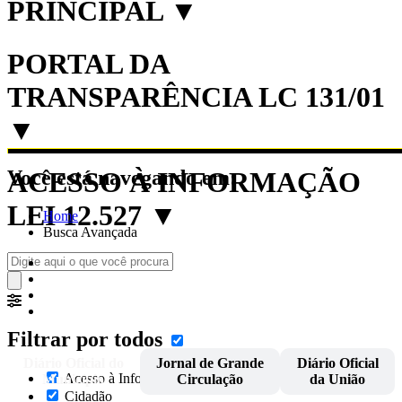
PRINCIPAL
▼
PORTAL DA
TRANSPARÊNCIA LC 131/01
▼
Você está navegando em:
ACESSO À INFORMAÇÃO
LEI 12.527
▼
Home
Busca Avançada
Filtrar por todos
Diário Oficial do
Jornal de Grande
Diário Oficial
Acesso à Informação
Município
Circulação
da União
Cidadão